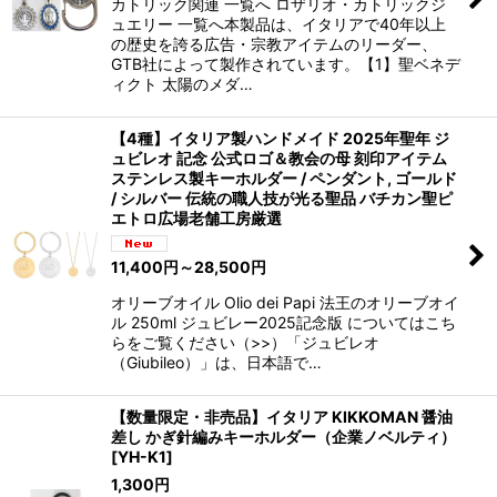
カトリック関連 一覧へ ロザリオ・カトリックジ
ュエリー 一覧へ本製品は、イタリアで40年以上
の歴史を誇る広告・宗教アイテムのリーダー、
GTB社によって製作されています。【1】聖ベネデ
ィクト 太陽のメダ…
【4種】イタリア製ハンドメイド 2025年聖年 ジ
ュビレオ 記念 公式ロゴ＆教会の母 刻印アイテム
ステンレス製キーホルダー / ペンダント, ゴールド
/ シルバー 伝統の職人技が光る聖品 バチカン聖ピ
エトロ広場老舗工房厳選
11,400
円
～28,500
円
オリーブオイル Olio dei Papi 法王のオリーブオイ
ル 250ml ジュビレー2025記念版 についてはこち
らをご覧ください（>>）「ジュビレオ
（Giubileo）」は、日本語で…
【数量限定・非売品】イタリア KIKKOMAN 醤油
差し かぎ針編みキーホルダー（企業ノベルティ）
[
YH-K1
]
1,300
円