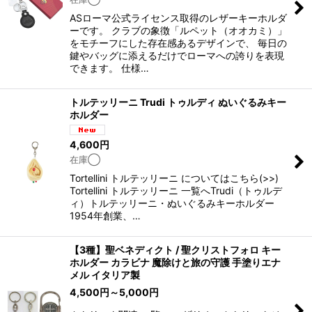
ASローマ公式ライセンス取得のレザーキーホルダ
ーです。 クラブの象徴「ルペット（オオカミ）」
をモチーフにした存在感あるデザインで、 毎日の
鍵やバッグに添えるだけでローマへの誇りを表現
できます。 仕様…
トルテッリーニ Trudi トゥルディ ぬいぐるみキー
ホルダー
4,600
円
在庫◯
Tortellini トルテッリーニ についてはこちら(>>)
Tortellini トルテッリーニ 一覧へTrudi（トゥルデ
ィ）トルテッリーニ・ぬいぐるみキーホルダー
1954年創業、…
【3種】聖ベネディクト / 聖クリストフォロ キー
ホルダー カラビナ 魔除けと旅の守護 手塗りエナ
メル イタリア製
4,500
円
～5,000
円