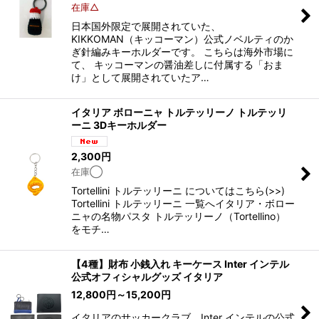
在庫△
日本国外限定で展開されていた、
KIKKOMAN（キッコーマン）公式ノベルティのか
ぎ針編みキーホルダーです。 こちらは海外市場に
て、 キッコーマンの醤油差しに付属する「おま
け」として展開されていたア…
イタリア ボローニャ トルテッリーノ トルテッリ
ーニ 3Dキーホルダー
2,300
円
在庫◯
Tortellini トルテッリーニ についてはこちら(>>)
Tortellini トルテッリーニ 一覧へイタリア・ボロー
ニャの名物パスタ トルテッリーノ（Tortellino）
をモチ…
【4種】財布 小銭入れ キーケース Inter インテル
公式オフィシャルグッズ イタリア
12,800
円
～15,200
円
イタリアのサッカークラブ、Inter インテルの公式