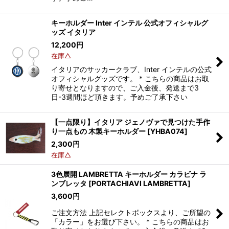
キーホルダー Inter インテル 公式オフィシャルグ
ッズ イタリア
12,200
円
在庫△
イタリアのサッカークラブ、Inter インテルの公式
オフィシャルグッズです。 * こちらの商品はお取
り寄せとなりますので、ご入金後、発送まで3
日-3週間ほど頂きます。予めご了承下さい
【一点限り】イタリア ジェノヴァで見つけた手作
り一点もの 木製キーホルダー
[
YHBA074
]
2,300
円
在庫△
3色展開 LAMBRETTA キーホルダー カラビナ ラ
ンブレッタ
[
PORTACHIAVI LAMBRETTA
]
3,600
円
ご注文方法 上記セレクトボックスより、ご所望の
「カラー」をお選び下さい。 * こちらの商品はお