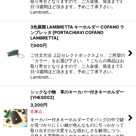
取り寄せとなりますので、ご入金後、発送まで3
日-3週間ほど頂きます。予めご了承下さい。
Lambrett…
3色展開 LAMBRETTA キーホルダー COFANO ラ
ンブレッタ
[
PORTACHIAVI COFANO
LAMBRETTA
]
7,000
円
ご注文方法 上記セレクトボックスより、ご所望の
「カラー」をお選び下さい。 * こちらの商品はお
取り寄せとなりますので、ご入金後、発送まで3
日-3週間ほど頂きます。予めご了承下さい。
Lambrett…
シックな小物 革のキーカバー付きキーホルダー
[
YHES002
]
3,200
円
在庫△
キーカバー付きキーホルダーですバッグの中で鍵
が見つかりにくい鍵が色んなものに引っかかって
取り出すのが大変そんな煩わしさを解消しつつ、
品格ある雰囲気のこのキーボルダーですホック付