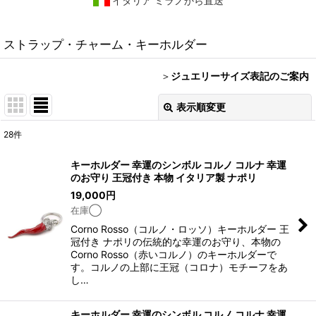
イタリア ミラノから直送
ストラップ・チャーム・キーホルダー
＞
ジュエリーサイズ表記のご案内
表示順変更
閉じる
28
件
表示数
:
キーホルダー 幸運のシンボル コルノ コルナ 幸運
のお守り 王冠付き 本物 イタリア製 ナポリ
在庫あり
19,000
円
在庫◯
並び順
:
Corno Rosso（コルノ・ロッソ）キーホルダー 王
冠付き ナポリの伝統的な幸運のお守り、本物の
絞り込む
Corno Rosso（赤いコルノ）のキーホルダーで
す。コルノの上部に王冠（コロナ）モチーフをあ
し…
キーホルダー 幸運のシンボル コルノ コルナ 幸運