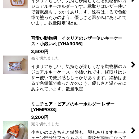
イタリアらしい、気持ちが楽しくなる動物柄のカ
ジュアルキーホルダーです。縁取りはレザー使い
で贅沢感もしっかりあります。絵柄はまるで色鉛
筆で塗ったかのよう。優しさと温かみにあふれて
います。数量限定1&da…
可愛い動物柄 イタリアのレザー使いキーケー
ス・小銭いれ
[
YHAR036
]
3,500
円
売り切れました
イタリアらしい、気持ちが楽しくなる動物柄のカ
ジュアルキーケース・小銭いれです。縁取りはレ
ザー使いで贅沢感もしっかりあります。絵柄はま
るで色鉛筆で塗ったかのよう。優しさと温かみに
あふれています。数量限定…
ミニチュア・ピアノのキーホルダー レザー
[
YHMP003
]
3,200
円
売り切れました
小さいのにきちんと鍵盤も、脚もありますキーチ
ェーン部分はフックもあり、着脱が簡単になって