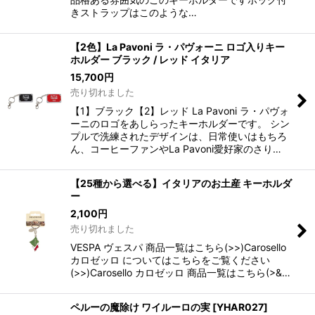
きストラップはこのような…
【2色】La Pavoni ラ・パヴォーニ ロゴ入りキー
ホルダー ブラック / レッド イタリア
15,700
円
売り切れました
【1】ブラック【2】レッド La Pavoni ラ・パヴォ
ーニのロゴをあしらったキーホルダーです。 シン
プルで洗練されたデザインは、日常使いはもちろ
ん、コーヒーファンやLa Pavoni愛好家のさり…
【25種から選べる】イタリアのお土産 キーホルダ
ー
2,100
円
売り切れました
VESPA ヴェスパ 商品一覧はこちら(>>)Carosello
カロゼッロ についてはこちらをご覧ください
(>>)Carosello カロゼッロ 商品一覧はこちら(>&…
ペルーの魔除け ワイルーロの実
[
YHAR027
]