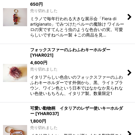
650
円
売り切れました
ミラノで毎年行われる大きな展示会「Fiera di
artigianato」でみつけたペルーの魔除け ワイルー
ロの実ですてんとう虫のような色合いの実。可愛
らしいですねペルー製 ↓この商品を見…
フォックスファーのふわふわキーホルダー
[
YHAR021
]
4,600
円
売り切れました
イタリアらしい色合いのフォックスファーのふわ
ふわキーホルダーです外側から、黒、ライトブラ
ウン、ワイン色という日本ではなかなか見られな
い色使いもちろん、イタリア製。数量限定1
可愛い動物柄 イタリアのレザー使いキーホルダ
ー
[
YHAR037
]
1,800
円
売り切れました