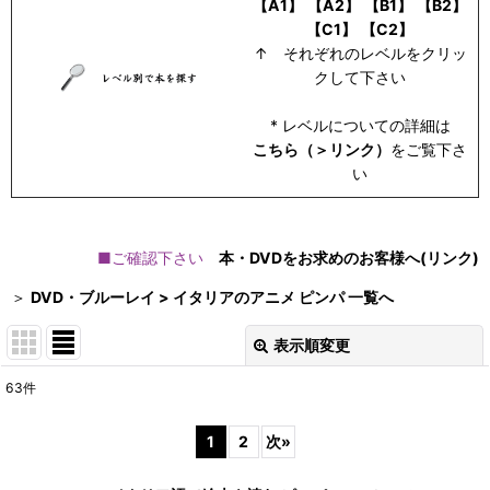
【A1】
【A2】
【B1】
【B2】
【C1】
【C2】
↑ それぞれのレベルをクリッ
クして下さい
* レベルについての詳細は
こちら（＞リンク）
をご覧下さ
い
■ご確認下さい
本・DVDをお求めのお客様へ(リンク)
＞
DVD・ブルーレイ > イタリアのアニメ ピンパ 一覧へ
表示順変更
閉じる
63
件
表示数
:
1
2
次
»
在庫あり