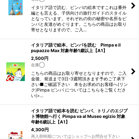
イタリア語で読む、ピンパの絵本ですこれは番外
編とも言える、子供向けの旅行ガイドのスタイル
となっています。それぞれの街の秘密や名所をピ
ンパと友達がめぐります。こちらの商品はお取り
寄せとなりますので、ご入…
イタリア語で絵本、ピンパを読む Pimpa e il
pupazzo Max 対象年齢1歳以上【A1】
2,500
円
在庫◯
こちらの商品はお取り寄せとなりますので、ご入
金後、発送まで3日-3週間頂きます予めご了承下
さい■ご確認下さい 本をお求めのお客様へ(リン
ク)Pimpa ピンパ についてはこちらをご覧くださ
い(>…
イタリア語で絵本を読む ピンパ、トリノのエジプ
ト博物館へ行く Pimpa va al Museo egizio 対象
年齢6歳以上【A1】
4,300
円
再入荷時期についてはショップへお問合せ下さい