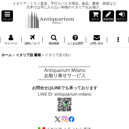
イタリア・ミラノ直送。手打ちパスタ用品、食品、書籍、雑貨など
日本では手に入らない本物のイタリアをお届け。
メニュー
カート
新規登録
ログイン
マイページ
送料について
商品検索
よくある質問
お問い合せ
ホーム
>
イタリア語 書籍
>
イタリア語 CELI
お問合せはLINEでも承っております
LINE ID: antiquiarium-milano