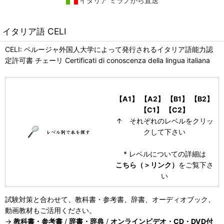
イタリア ミラノから直送
イタリア語 CELI
CELI: ペルージャ外国人大学によって発行されるイタリア語能力認
定許可書 チェーリ Certificati di conoscenza della lingua italiana
【A1】
【A2】
【B1】
【B2】
【C1】
【C2】
↑ それぞれのレベルをクリッ
クして下さい
* レベルについての詳細は
こちら（＞リンク）
をご覧下さ
い
試験対策と合わせて、教科書・参考書、辞書、オーディオブック、
動画教材もご活用ください。
→
教科書・参考書
/
辞書・辞典
/
オンラインビデオ・CD・DVD付