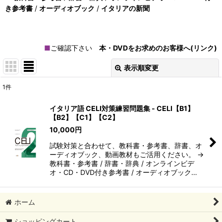
き参考書
/
オーディオブック
/
イタリアの新聞
■
ご確認下さい
本・DVDをお求めのお客様へ(リンク)
表示順変更
閉じる
1
件
表示数
:
イタリア語 CELI対策練習問題集 - CELI【B1】
【B2】【C1】【C2】
在庫あり
10,000
円
並び順
:
試験対策と合わせて、教科書・参考書、辞書、オ
ーディオブック、動画教材もご活用ください。 →
教科書・参考書 / 辞書・辞典 / オンラインビデ
絞り込む
オ・CD・DVD付き参考書 / オーディオブック…
ホーム
ショッピングカート