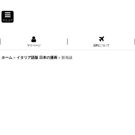
メニュー
マイページ
送料について
ホーム
>
イタリア語版 日本の漫画
>
新海誠