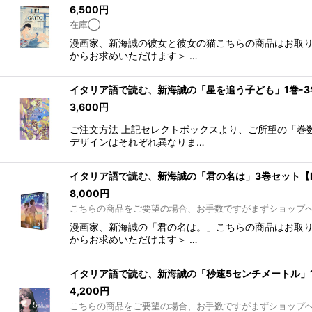
在庫あり
6,500
円
在庫◯
並び順
:
漫画家、新海誠の彼女と彼女の猫こちらの商品はお取り
からお求めいただけます＞ …
イタリア語で読む、新海誠の「星を追う子ども」1巻-3巻
3,600
円
ご注文方法 上記セレクトボックスより、ご所望の「巻
デザインはそれぞれ異なりま…
イタリア語で読む、新海誠の「君の名は」3巻セット【
8,000
円
こちらの商品をご要望の場合、お手数ですがまずショップ
漫画家、新海誠の「君の名は。」こちらの商品はお取り
からお求めいただけます＞ …
イタリア語で読む、新海誠の「秒速5センチメートル」1巻
4,200
円
こちらの商品をご要望の場合、お手数ですがまずショップ