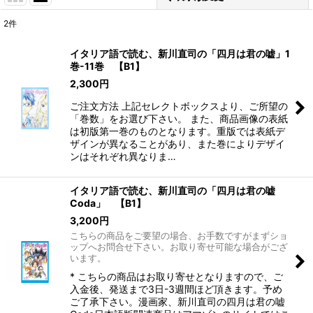
2
件
表示数
:
イタリア語で読む、新川直司の「四月は君の嘘」1
巻-11巻 【B1】
在庫あり
2,300
円
並び順
:
ご注文方法 上記セレクトボックスより、ご所望の
「巻数」をお選び下さい。 また、商品画像の表紙
は初版第一巻のものとなります。重版では表紙デ
絞り込む
ザインが異なることがあり、また巻によりデザイ
ンはそれぞれ異なりま…
イタリア語で読む、新川直司の「四月は君の嘘
Coda」 【B1】
3,200
円
こちらの商品をご要望の場合、お手数ですがまずショ
ップへお問合せ下さい。お取り寄せ可能な場合がござ
います。
* こちらの商品はお取り寄せとなりますので、ご
入金後、発送まで3日-3週間ほど頂きます。予め
ご了承下さい。漫画家、新川直司の四月は君の嘘