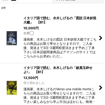
4
件
表示数
:
イタリア語で読む、水木しげるの「図説 日本妖怪
大鑑」 【B1】
在庫あり
10,000
円
在庫◯
並び順
:
漫画家、水木しげるの図説 日本妖怪大鑑ですこち
らの商品はお取り寄せとなりますので、ご入金
絞り込む
後、発送まで3日-3週間程度頂きます予めご了承
下さい日本語版関連商品はアマゾンのサイトでは
こちらからお求めいただ…
イタリア語で読む、水木しげるの「総員玉砕せ
よ!」 【B1】
13,500
円
売り切れました
漫画家、水木しげるのVerso una nobile morteこ
ちらの商品はお取り寄せとなりますので、ご入金
後、発送まで3日-3週間程度頂きます予めご了承
下さい楽しみながら学ぶ方法はほかにも。映画・