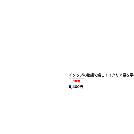
絞り込む
イソップの物語で楽しくイタリア語を学ぼ
5,400
円