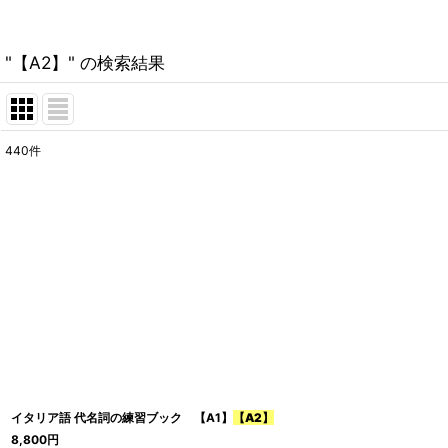
"【A2】"
の
検索結果
440
件
:
表示数
:
在庫あり
並び順
:
カテゴリ
:
グループ
:
イタリア語 代名詞の練習ブック 【A1】
【A2】
8,800
円