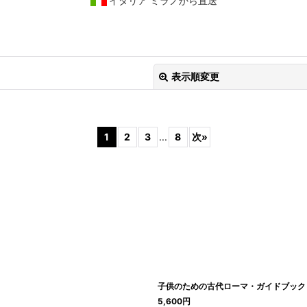
イタリア ミラノから直送
表示順変更
1
2
3
...
8
次
»
子供のための古代ローマ・ガイドブッ
5,600
円