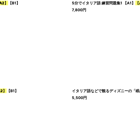
A2】
【B1】
5分でイタリア語 練習問題集1 【A1】
【
7,800
円
A2】
【B1】
イタリア語などで観るディズニーの「眠
5,500
円