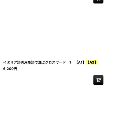
イタリア語実用単語で遊ぶクロスワード 1 【A1】
【A2】
6,200
円