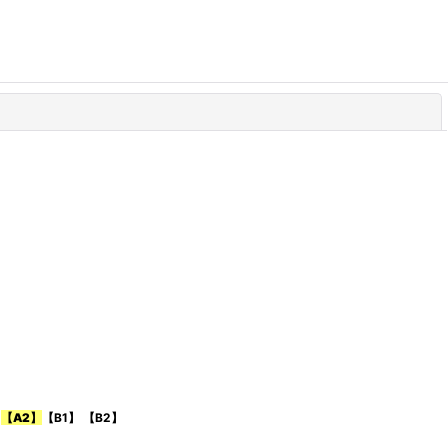
閉じる
ク
【A2】
【B1】 【B2】