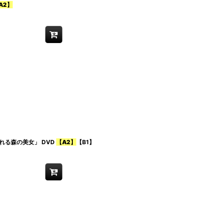
A2】
れる森の美女」 DVD
【A2】
【B1】