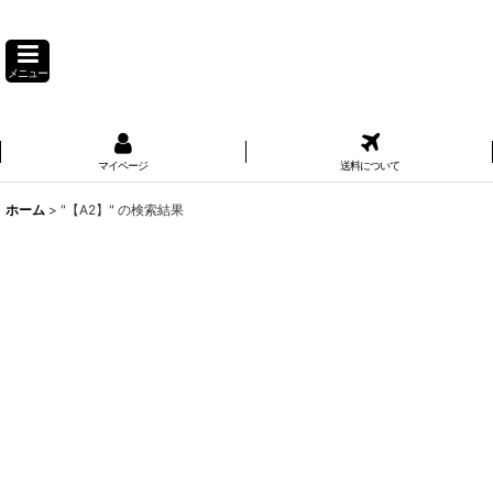
メニュー
マイページ
送料について
ホーム
>
"【A2】"
の
検索結果