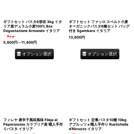
ギフトセット パスタ6形状 3kg イタ
ギフトセット ファッロ スペルト小麦
リア産デュラム小麦100% Box
オーガニックパスタ6種セット バッグ
Degustazione Armando イタリア
付き Sgambaro イタリア
13,600
円
5,800
円
～11,400
円
オプション選択
オプション選択
フィレヤ 唐辛子風味風味 Fileja al
ギフトセット 定番パスタ10種 10kg
Peperoncino カラブリア産 職人手作
アブルッツォ職人手作り Rustichella
りパスタ イタリア
d'Abruzzo イタリア