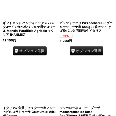
ギフトセット ハンディミックス パス
ピッツォッケリ Pizzoccheri IGP ヴァ
タ3ライン食べ比べ マルケ州テロワー
ルテッリーナ産 500g×3箱セット そ
ル Mancini Pastificio Agricolo イタ
ば粉パスタ 石臼製粉 イタリア
リア
[
HANMIX
]
12,100
円
5,200
円
オプション選択
オプション選択
イタリアの魚醤、チェターラ産アンチ
マッカローネス・デ・ブーザ
ョビのコラトゥーラ Colatura di Alici
Maccarrones de busa
di Cetara
9kg(500g×18)業務用 サルデーニャ