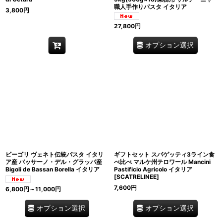
職人手作りパスタ イタリア
3,800
円
27,800
円
オプション選択
ビーゴリ ヴェネト伝統パスタ イタリ
ギフトセット スパゲッティ3ライン食
ア産 バッサーノ・デル・グラッパ産
べ比べ マルケ州テロワール Mancini
Bigoli de Bassan Borella イタリア
Pastificio Agricolo イタリア
[
SCATRELINEE
]
7,600
円
6,800
円
～11,000
円
オプション選択
オプション選択