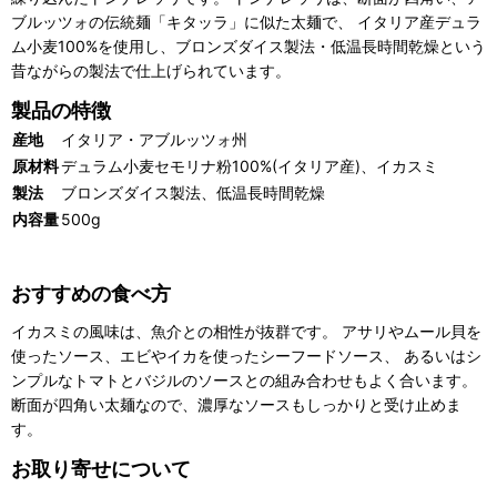
ブルッツォの伝統麺「キタッラ」に似た太麺で、 イタリア産デュラ
ム小麦100%を使用し、ブロンズダイス製法・低温長時間乾燥という
昔ながらの製法で仕上げられています。
製品の特徴
産地
イタリア・アブルッツォ州
原材料
デュラム小麦セモリナ粉100%(イタリア産)、イカスミ
製法
ブロンズダイス製法、低温長時間乾燥
内容量
500g
おすすめの食べ方
イカスミの風味は、魚介との相性が抜群です。 アサリやムール貝を
使ったソース、エビやイカを使ったシーフードソース、 あるいはシ
ンプルなトマトとバジルのソースとの組み合わせもよく合います。
断面が四角い太麺なので、濃厚なソースもしっかりと受け止めま
す。
お取り寄せについて