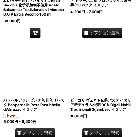
材のみを使用したバルサミコ酢 La
ア トラーパニ産 ブロンズダイス製法
Secchia 化学添加物不使用 Aceto
手作りパスタ イタリア
Balsamico Tradizionale di Modena
4,200
円
～7,600
円
D.O.P Extra Vecchio 100 ml
38,000
円
オプション選択
パッパルデッレ ピンク色 卵入りパス
ビーゴリ ヴェネト伝統パスタ イタリ
タ Pappardelle Rosa Rustichella
ア産デュラム小麦100% Bigoli Nobili
d'Abruzzo イタリア
Tradizionali Sgambaro イタリア
10,600
円
5,000
円
～9,400
円
オプション選択
オプション選択