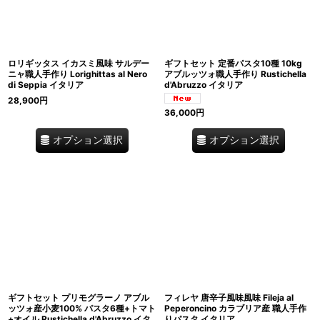
ロリギッタス イカスミ風味 サルデー
ギフトセット 定番パスタ10種 10kg
ニャ職人手作り Lorighittas al Nero
アブルッツォ職人手作り Rustichella
di Seppia イタリア
d'Abruzzo イタリア
28,900
円
36,000
円
オプション選択
オプション選択
ギフトセット プリモグラーノ アブル
フィレヤ 唐辛子風味風味 Fileja al
ッツォ産小麦100% パスタ6種+トマト
Peperoncino カラブリア産 職人手作
+オイル Rustichella d'Abruzzo イタ
りパスタ イタリア