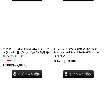
ブジアーテ ロング Busiate シチリア
ピッツォッケリ そば粉入りパスタ
トラーパニ産 ブロンズダイス製法 手
Pizzoccheri Rustichella d'Abruzzo
作りパスタ イタリア
イタリア
3,420
円
～9,100
円
4,200
円
～7,600
円
オプション選択
オプション選択