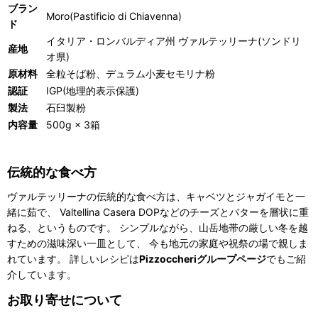
ブラン
Moro(Pastificio di Chiavenna)
ド
イタリア・ロンバルディア州 ヴァルテッリーナ(ソンドリ
産地
オ県)
原材料
全粒そば粉、デュラム小麦セモリナ粉
認証
IGP(地理的表示保護)
製法
石臼製粉
内容量
500g × 3箱
伝統的な食べ方
ヴァルテッリーナの伝統的な食べ方は、キャベツとジャガイモと一
緒に茹で、 Valtellina Casera DOPなどのチーズとバターを層状に重
ねる、というものです。 シンプルながら、山岳地帯の厳しい冬を越
すための滋味深い一皿として、 今も地元の家庭や祝祭の場で親しま
れています。 詳しいレシピは
Pizzoccheriグループページ
でもご紹
介しています。
お取り寄せについて