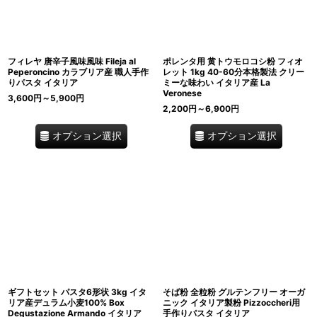
フィレヤ 唐辛子風味風味 Fileja al
ポレンタ用 黄トウモロコシ粉 フィオ
Peperoncino カラブリア産 職人手作
レット 1kg 40-60分本格製法 クリー
りパスタ イタリア
ミーな味わい イタリア産 La
Veronese
3,600
円
～5,900
円
2,200
円
～6,900
円
オプション選択
オプション選択
ギフトセット パスタ6形状 3kg イタ
そば粉 全粒粉 グルテンフリー オーガ
リア産デュラム小麦100% Box
ニック イタリア製粉 Pizzoccheri用
Degustazione Armando イタリア
手作りパスタ イタリア