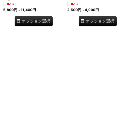
5,800
円
～11,400
円
2,500
円
～4,900
円
オプション選択
オプション選択
トルテッリーニ プロシュットクルード
ピッツォッケリ そば粉入りパスタ
(熟成生ハム) 250g／500g｜イタリ
Pizzoccheri Rustichella d'Abruzzo
ア産 卵麺 詰め物 バリッラ レ・エミリ
イタリア
アーネ Barilla
3,420
円
～9,100
円
1,600
円
～7,000
円
オプション選択
オプション選択