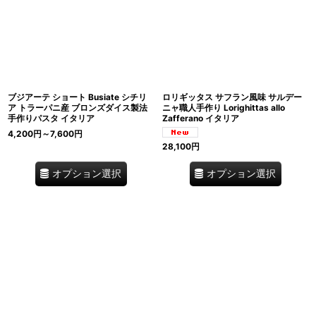
ブジアーテ ショート Busiate シチリ
ロリギッタス サフラン風味 サルデー
ア トラーパニ産 ブロンズダイス製法
ニャ職人手作り Lorighittas allo
手作りパスタ イタリア
Zafferano イタリア
4,200
円
～7,600
円
28,100
円
オプション選択
オプション選択