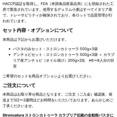
HACCP認証を取得し、FDA（米国食品医薬品局）にも登録された工
房で製造されています。使用するデュラム小麦はすべてイタリア産
で、トレーサビリティが確保されており、各ロットで品質管理が行
われています。
セット内容・オプションについて
本商品は下記からお選びいただけます。
パスタのみセット：ストロンカトゥーラ 500g×3袋
アンチョビセット：ストロンカトゥーラ 500g×3袋 ＋ カラブ
リア産アンチョビ（オイル漬け）200g×2缶 ※6〜8人分の目
安
ご希望のセットを商品オプションよりお選びください。
ご注文について
本商品はお取り寄せ商品となります。ご注文（ご入金）確認後、発
送まで3日〜3週間ほどお時間をいただいております。あらかじめご
了承くださいませ。
Stroncatura ストロンカトゥーラ カラブリア伝統の全粒粉パスタに