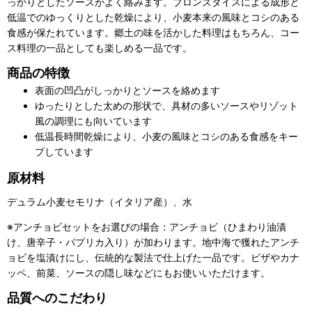
っかりとしたソースがよく絡みます。ブロンズダイスによる成形と
低温でのゆっくりとした乾燥により、小麦本来の風味とコシのある
食感が保たれています。郷土の味を活かした料理はもちろん、コー
ス料理の一品としても楽しめる一品です。
商品の特徴
表面の凹凸がしっかりとソースを絡めます
ゆったりとした太めの形状で、具材の多いソースやリゾット
風の調理にも向いています
低温長時間乾燥により、小麦の風味とコシのある食感をキー
プしています
原材料
デュラム小麦セモリナ（イタリア産）、水
※アンチョビセットをお選びの場合：アンチョビ（ひまわり油漬
け、唐辛子・パプリカ入り）が加わります。地中海で獲れたアンチ
ョビを塩漬けにし、伝統的な製法で仕上げた一品です。ピザやカナ
ッペ、前菜、ソースの隠し味などにもお使いいただけます。
品質へのこだわり