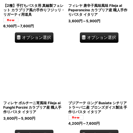
【2種】手打ちパスタ用 真鍮製フェレ
フィレヤ 唐辛子風味風味 Fileja al
ット カラブリア風の手作りフジッリ・
Peperoncino カラブリア産 職人手作
リガーティ用道具
りパスタ イタリア
3,600
円
～5,900
円
6,100
円
～7,600
円
オプション選択
オプション選択
フィレヤ ポルチーニ茸風味 Fileja ai
ブジアーテ ロング Busiate シチリア
Funghi Porcini カラブリア産 職人手
トラーパニ産 ブロンズダイス製法 手
作りパスタ イタリア
作りパスタ イタリア
3,600
円
～5,900
円
4,200
円
～7,600
円