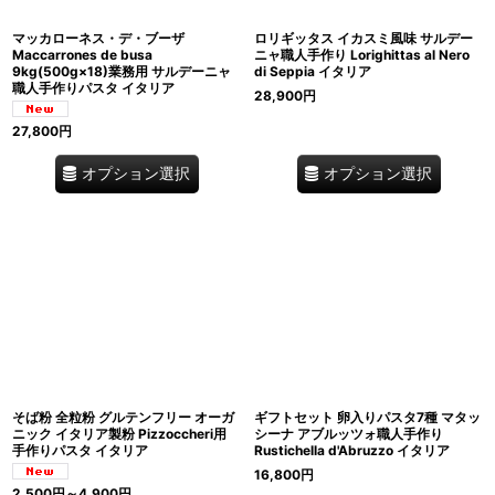
マッカローネス・デ・ブーザ
ロリギッタス イカスミ風味 サルデー
Maccarrones de busa
ニャ職人手作り Lorighittas al Nero
9kg(500g×18)業務用 サルデーニャ
di Seppia イタリア
職人手作りパスタ イタリア
28,900
円
27,800
円
オプション選択
オプション選択
そば粉 全粒粉 グルテンフリー オーガ
ギフトセット 卵入りパスタ7種 マタッ
ニック イタリア製粉 Pizzoccheri用
シーナ アブルッツォ職人手作り
手作りパスタ イタリア
Rustichella d'Abruzzo イタリア
16,800
円
2,500
円
～4,900
円