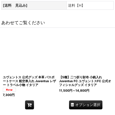
[送料 見込み]
送料【H】
あわせてご覧ください
ユヴェントス 公式グッズ 本革 パスポ
【5種】二つ折り財布 小銭入れ
ートケース 航空券入れ Juventus レザ
Juventus FC ユヴェントスFC 公式オ
ー トラベル小物 イタリア
フィシャルグッズ イタリア
11,500
円
～14,800
円
7,300
円
オプション選択