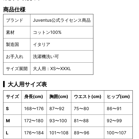
商品仕様
ブランド
Juventus公式ライセンス商品
素材
コットン100%
製造国
イタリア
お手入れ
洗濯機洗い可
サイズ展開
大人用：XS〜XXXL
大人用サイズ表
サイズ
身長(cm)
胸囲(cm)
ウエスト(cm)
ヒップ(cm)
S
168〜176
87〜92
75〜80
86〜91
M
172〜180
93〜100
81〜88
92〜99
L
176〜184
101〜108
89〜96
100〜107