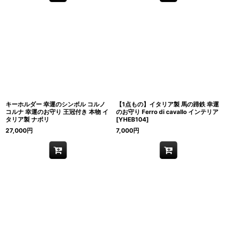
キーホルダー 幸運のシンボル コルノ
【1点もの】イタリア製 馬の蹄鉄 幸運
コルナ 幸運のお守り 王冠付き 本物 イ
のお守り Ferro di cavallo インテリア
タリア製 ナポリ
[
YHEB104
]
27,000
円
7,000
円