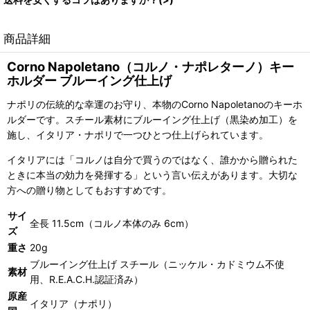
商品詳細
Corno Napoletano（コルノ・ナポレターノ）キー
ホルダー ブルーイング仕上げ
ナポリの伝統的な幸運のお守り、本物のCorno Napoletanoのキーホ
ルダーです。スチール素材にブルーイング仕上げ（黒染め加工）を
施し、イタリア・ナポリで一つひとつ仕上げられています。
イタリアには「コルノは自分で買うのではなく、誰かから贈られた
ときに本当の効力を発揮する」という言い伝えがあります。大切な
方への贈り物としてもおすすめです。
サイ
全長 11.5cm（コルノ本体のみ 6cm）
ズ
重さ
20g
ブルーイング仕上げ スチール（ニッケル・カドミウム不使
素材
用、R.E.A.C.H.認証済み）
原産
イタリア（ナポリ）