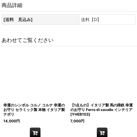
商品詳細
[送料 見込み]
送料【D】
あわせてご覧ください
幸運のシンボル コルノ コルナ 幸運の
【1点もの】イタリア製 馬の蹄鉄 幸運
お守り セラミック製 本物 イタリア製
のお守り Ferro di cavallo インテリア
ナポリ
[
YHEB103
]
14,000
円
7,000
円