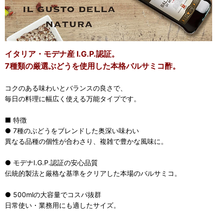
イタリア・モデナ産 I.G.P.認証。
7種類の厳選ぶどうを使用した本格バルサミコ酢。
コクのある味わいとバランスの良さで、
毎日の料理に幅広く使える万能タイプです。
■ 特徴
● 7種のぶどうをブレンドした奥深い味わい
異なる品種の個性が合わさり、複雑で豊かな風味に。
● モデナI.G.P.認証の安心品質
伝統的製法と厳格な基準をクリアした本場のバルサミコ。
● 500mlの大容量でコスパ抜群
日常使い・業務用にも適したサイズ。