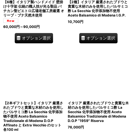
【6種】イタリア製ハンドメイド 壁掛
【2種】イタリア 厳選されたブドウと
け十字架 伝統の職人技が光る聖品 バ
貴重な木材のみを使用したバルサミコ
チカン聖ピエトロ広場老舗工房厳選 オ
酢 La Secchia 化学添加物不使用
リーブ・ブナ天然木使用
Aceto Balsamico di Modena I.G.P.
10,700
円
60,000
円
～90,000
円
オプション選択
オプション選択
【2本ギフトセット】イタリア 厳選さ
イタリア 厳選されたブドウと貴重な木
れたブドウと貴重な木材のみを使用し
材のみを使用したバルサミコ酢 La
たバルサミコ酢 La Secchia 化学添加
Secchia 化学添加物不使用 Aceto
物不使用 Aceto Balsamico
Balsamico Tradizionale di Modena
Tradizionale di Modena D.O.P
D.O.P ”1959" Riserva
Affinato と Extra Vecchio のセット
76,000
円
各100 ml