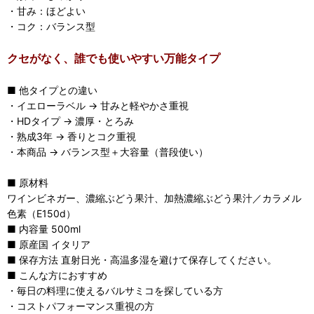
・甘み：ほどよい
・コク：バランス型
クセがなく、誰でも使いやすい万能タイプ
■ 他タイプとの違い
・イエローラベル → 甘みと軽やかさ重視
・HDタイプ → 濃厚・とろみ
・熟成3年 → 香りとコク重視
・本商品 → バランス型＋大容量（普段使い）
■ 原材料
ワインビネガー、濃縮ぶどう果汁、加熱濃縮ぶどう果汁／カラメル
色素（E150d）
■ 内容量 500ml
■ 原産国 イタリア
■ 保存方法 直射日光・高温多湿を避けて保存してください。
■ こんな方におすすめ
・毎日の料理に使えるバルサミコを探している方
・コストパフォーマンス重視の方