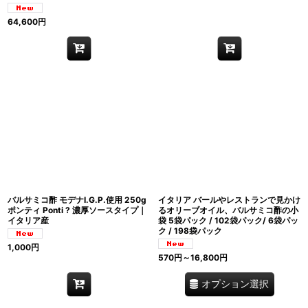
64,600
円
バルサミコ酢 モデナI.G.P.使用 250g
イタリア バールやレストランで見かけ
ポンティ Ponti ? 濃厚ソースタイプ｜
るオリーブオイル、バルサミコ酢の小
イタリア産
袋 5袋パック / 102袋パック/ 6袋パッ
ク / 198袋パック
1,000
円
570
円
～16,800
円
オプション選択