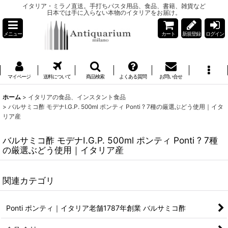
イタリア・ミラノ直送。手打ちパスタ用品、食品、書籍、雑貨など
日本では手に入らない本物のイタリアをお届け。
メニュー
カート
新規登録
ログイン
マイページ
送料について
商品検索
よくある質問
お問い合せ
ホーム
>
イタリアの食品、インスタント食品
>
バルサミコ酢 モデナI.G.P. 500ml ポンティ Ponti ? 7種の厳選ぶどう使用｜イタ
リア産
バルサミコ酢 モデナI.G.P. 500ml ポンティ Ponti ? 7種
の厳選ぶどう使用｜イタリア産
関連カテゴリ
Ponti ポンティ｜イタリア老舗1787年創業 バルサミコ酢