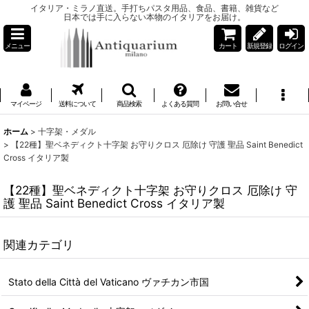
イタリア・ミラノ直送。手打ちパスタ用品、食品、書籍、雑貨など
日本では手に入らない本物のイタリアをお届け。
メニュー
カート
新規登録
ログイン
マイページ
送料について
商品検索
よくある質問
お問い合せ
ホーム
>
十字架・メダル
>
【22種】聖ベネディクト十字架 お守りクロス 厄除け 守護 聖品 Saint Benedict
Cross イタリア製
【22種】聖ベネディクト十字架 お守りクロス 厄除け 守
護 聖品 Saint Benedict Cross イタリア製
関連カテゴリ
Stato della Città del Vaticano ヴァチカン市国