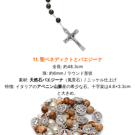
11. 聖ベネディクトとパエジーナ
全長: 約48.3cm
珠: 約6mm / ラウンド形状
素材:
天然石パエジーナ
（風景石）/ ニッケル仕上げ
特徴: イタリアの
アペニン山脈
産の希少な石。十字架は4.8×3.3cm
と大きめ。