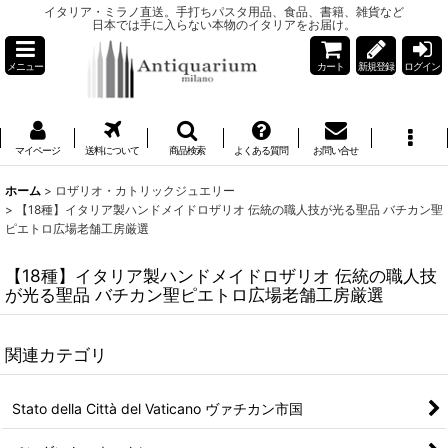
イタリア・ミラノ直送。手打ちパスタ用品、食品、書籍、雑貨など
日本では手に入らない本物のイタリアをお届け。
メニュー
カート
新規登録
ログイン
マイページ
送料について
商品検索
よくある質問
お問い合せ
ホーム
>
ロザリオ・カトリックジュエリー
>
【18種】イタリア製ハンドメイドロザリオ 伝統の職人技が光る聖品 バチカン聖
ピエトロ広場老舗工房厳選
【18種】イタリア製ハンドメイドロザリオ 伝統の職人技
が光る聖品 バチカン聖ピエトロ広場老舗工房厳選
関連カテゴリ
Stato della Città del Vaticano ヴァチカン市国