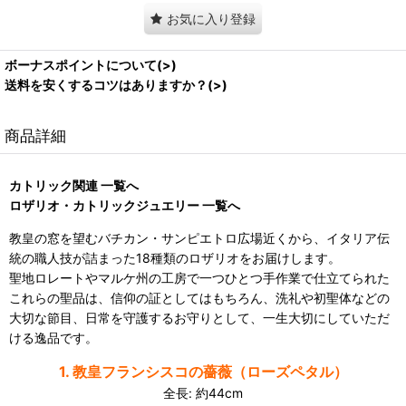
お気に入り登録
ボーナスポイントについて(>)
送料を安くするコツはありますか？(>)
商品詳細
カトリック関連 一覧へ
ロザリオ・カトリックジュエリー 一覧へ
教皇の窓を望むバチカン・サンピエトロ広場近くから、イタリア伝
統の職人技が詰まった18種類のロザリオをお届けします。
聖地ロレートやマルケ州の工房で一つひとつ手作業で仕立てられた
これらの聖品は、信仰の証としてはもちろん、洗礼や初聖体などの
大切な節目、日常を守護するお守りとして、一生大切にしていただ
ける逸品です。
1. 教皇フランシスコの薔薇（ローズペタル）
全長: 約44cm