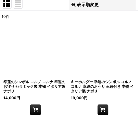
表示順変更
閉じる
10
件
表示数
:
在庫あり
並び順
:
絞り込む
幸運のシンボル コルノ コルナ 幸運の
キーホルダー 幸運のシンボル コルノ
お守り セラミック製 本物 イタリア製
コルナ 幸運のお守り 王冠付き 本物 イ
ナポリ
タリア製 ナポリ
14,000
円
19,000
円