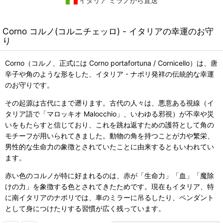
イタリア ミラノから直送
Corno コルノ(コルニチェッロ) - イタリアの幸運のお守
り
Corno（コルノ、正式には Corno portafortuna / Cornicello）は、唐
辛子や角のような形をした、イタリア・ナポリ発祥の伝統的な幸運
のお守りです。
その起源は古代にまで遡ります。古代の人々は、悪意ある視線（イ
タリア語で「マロッキオ Malocchio」、いわゆる邪視）が不幸や災
いをもたらすと信じており、これを跳ね返すための護符として角の
モチーフが用いられてきました。動物の角を持つことが力や繁栄、
男性的な生命力の象徴とされていたことに由来するともいわれてい
ます。
赤い色のコルノが特に好まれるのは、赤が「生命力」「血」「魔除
けの力」を象徴する色とされてきたためです。現在もイタリア、特
に南イタリアのナポリでは、車のミラーに吊るしたり、ペンダント
として身につけたりする習慣が広く残っています。