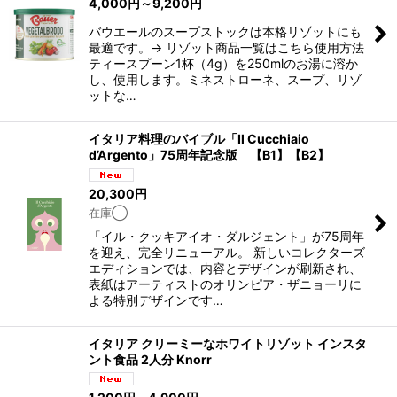
4,000
円
～9,200
円
バウエールのスープストックは本格リゾットにも
最適です。→ リゾット商品一覧はこちら使用方法
ティースプーン1杯（4g）を250mlのお湯に溶か
し、使用します。ミネストローネ、スープ、リゾ
ットな…
イタリア料理のバイブル「Il Cucchiaio
d’Argento」75周年記念版 【B1】【B2】
20,300
円
在庫◯
「イル・クッキアイオ・ダルジェント」が75周年
を迎え、完全リニューアル。 新しいコレクターズ
エディションでは、内容とデザインが刷新され、
表紙はアーティストのオリンピア・ザニョーリに
よる特別デザインです…
イタリア クリーミーなホワイトリゾット インスタ
ント食品 2人分 Knorr