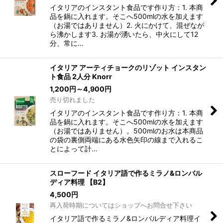
イタリアのインスタント食品です作り方：1. 本商
品を鍋に入れます。そこへ500mlの水を加えます
（お湯ではありません）2. 火にかけて、混ぜなが
ら沸かします3. お湯が湧いたら、中火にして12
分、常に…
イタリア アーティチョークのリゾット インスタン
ト食品 2人分 Knorr
1,200
円
～4,900
円
売り切れました
イタリアのインスタント食品です作り方：1. 本商
品を鍋に入れます。そこへ500mlの水を加えます
（お湯ではありません）。500mlのお水は本商品
の袋の裏側両端にある水色矢印の線まで入れるこ
とによって計…
スローフード イタリア語で作るミラノ&ロンバル
ディア料理 【B2】
4,500
円
再入荷時期についてはショップへお問合せ下さい
イタリア語で作るミラノ&ロンバルディア料理イ