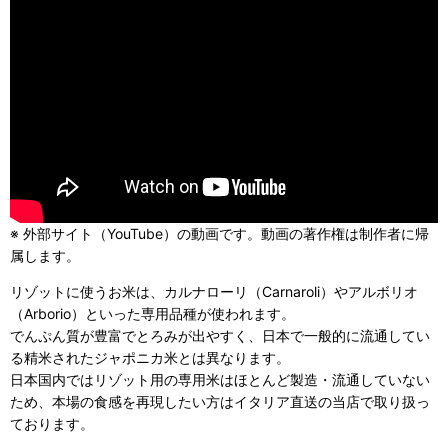
※ 外部サイト（YouTube）の動画です。動画の著作権は制作者に帰
属します。
リゾットに使うお米は、カルナローリ（Carnaroli）やアルボリオ
（Arborio）といった専用品種が使われます。
でんぷん質が豊富でとろみが出やすく、日本で一般的に流通してい
る精米されたジャポニカ米とは異なります。
日本国内ではリゾット用の専用米はほとんど製造・流通していない
ため、本場の食感を再現したい方はイタリア直送の当店で取り扱っ
ております。