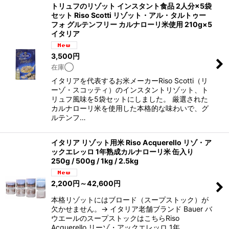
トリュフのリゾット インスタント食品 2人分×5袋
セット Riso Scotti リゾット・アル・タルトゥー
在庫あり
フォ グルテンフリー カルナローリ米使用 210g×5
イタリア
並び順
:
3,500
円
在庫◯
絞り込む
イタリアを代表するお米メーカーRiso Scotti（リ
ーゾ・スコッティ）のインスタントリゾット、ト
リュフ風味を5袋セットにしました。 厳選された
カルナローリ米を使用した本格的な味わいで、グ
ルテンフ…
イタリア リゾット用米 Riso Acquerello リゾ・ア
ックエレッロ 1年熟成カルナローリ米 缶入り
250g / 500g / 1kg / 2.5kg
2,200
円
～42,600
円
本格リゾットにはブロード（スープストック）が
欠かせません。→ イタリア老舗ブランド Bauer バ
ウエールのスープストックはこちらRiso
Acquerello リーゾ・アックエレッロ 1年…