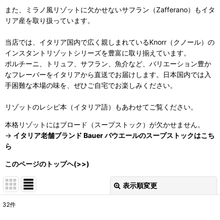
また、ミラノ風リゾットに欠かせないサフラン（Zafferano）もイタ
リア産を取り扱っています。
当店では、イタリア国内で広く親しまれているKnorr（クノール）の
インスタントリゾットシリーズを豊富に取り揃えています。
ポルチーニ、トリュフ、サフラン、魚介など、バリエーション豊か
なフレーバーをイタリアから直送でお届けします。日本国内では入
手困難な本場の味を、ぜひご自宅でお楽しみください。
リゾットのレシピ本（イタリア語）もあわせてご覧ください。
本格リゾットにはブロード（スープストック）が欠かせません。
→
イタリア老舗ブランド Bauer バウエールのスープストックはこち
ら
このページのトップヘ(>>)
表示順変更
閉じる
32
件
表示数
: