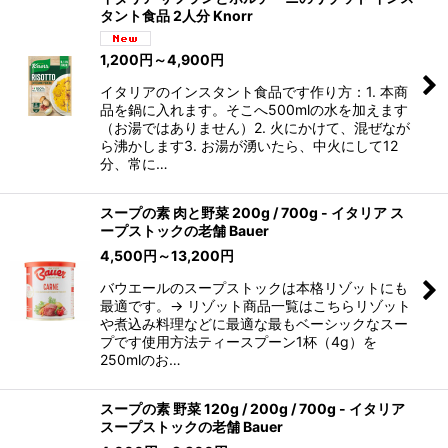
タント食品 2人分 Knorr
1,200
円
～4,900
円
イタリアのインスタント食品です作り方：1. 本商
品を鍋に入れます。そこへ500mlの水を加えます
（お湯ではありません）2. 火にかけて、混ぜなが
ら沸かします3. お湯が湧いたら、中火にして12
分、常に…
スープの素 肉と野菜 200g / 700g - イタリア ス
ープストックの老舗 Bauer
4,500
円
～13,200
円
バウエールのスープストックは本格リゾットにも
最適です。→ リゾット商品一覧はこちらリゾット
や煮込み料理などに最適な最もベーシックなスー
プです使用方法ティースプーン1杯（4g）を
250mlのお…
スープの素 野菜 120g / 200g / 700g - イタリア
スープストックの老舗 Bauer