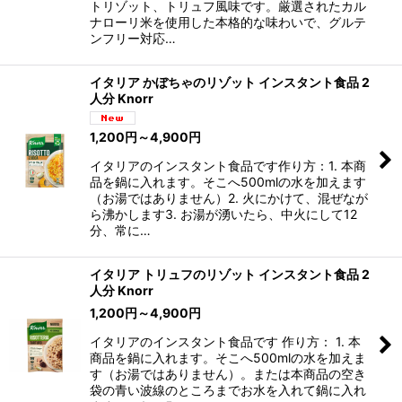
トリゾット、トリュフ風味です。厳選されたカル
ナローリ米を使用した本格的な味わいで、グルテ
ンフリー対応…
イタリア かぼちゃのリゾット インスタント食品 2
人分 Knorr
1,200
円
～4,900
円
イタリアのインスタント食品です作り方：1. 本商
品を鍋に入れます。そこへ500mlの水を加えます
（お湯ではありません）2. 火にかけて、混ぜなが
ら沸かします3. お湯が湧いたら、中火にして12
分、常に…
イタリア トリュフのリゾット インスタント食品 2
人分 Knorr
1,200
円
～4,900
円
イタリアのインスタント食品です 作り方： 1. 本
商品を鍋に入れます。そこへ500mlの水を加えま
す（お湯ではありません）。または本商品の空き
袋の青い波線のところまでお水を入れて鍋に入れ