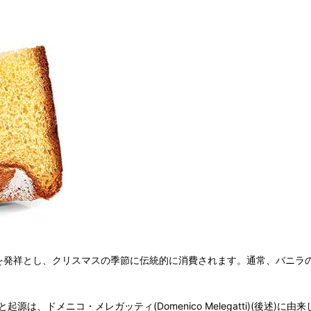
rona)を発祥とし、クリスマスの季節に伝統的に消費されます。通常、
ドメニコ・メレガッティ(Domenico Melegatti)(後述)に由