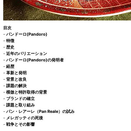
目次
-
パンドーロ(Pandoro)
-
特徴
-
歴史
-
近年のバリエーション
-
パンドーロ(Pandoro)の発明者
-
経歴
-
革新と発明
-
背景と改良
-
課題の解決
-
模倣と特許取得の背景
-
ブランドの確立
-
課題と取り組み
-
パン・レアーレ（Pan Reale）の試み
-
メレガッティの死後
-
戦争とその影響