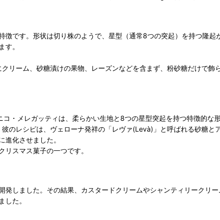
特徴です。形状は切り株のようで、星型（通常8つの突起）を持つ隆起
ます。
、内部にクリーム、砂糖漬けの果物、レーズンなどを含まず、粉砂糖だけで飾
ドメニコ・メレガッティは、柔らかい生地と8つの星型突起を持つ特徴的
によるものです。彼のレシピは、ヴェローナ発祥の「レヴァ(Levà)」と呼ば
に進化させました。
クリスマス菓子の一つです。
開発しました。その結果、カスタードクリームやシャンティリークリー
ました。