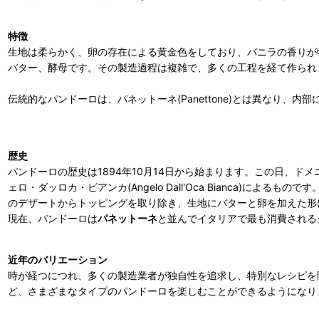
特徴
生地は柔らかく、卵の存在による黄金色をしており、バニラの香りが
バター、酵母です。その製造過程は複雑で、多くの工程を経て作られ
伝統的なパンドーロは、パネットーネ(Panettone)とは異なり
歴史
パンドーロの歴史は1894年10月14日から始まります。この日、
ェロ・ダッロカ・ビアンカ(Angelo Dall'Oca Bianca)
のデザートからトッピングを取り除き、生地にバターと卵を加えた形
現在、パンドーロは
パネットーネ
と並んでイタリアで最も消費される
近年のバリエーション
時が経つにつれ、多くの製造業者が独自性を追求し、特別なレシピを
ど、さまざまなタイプのパンドーロを楽しむことができるようになり